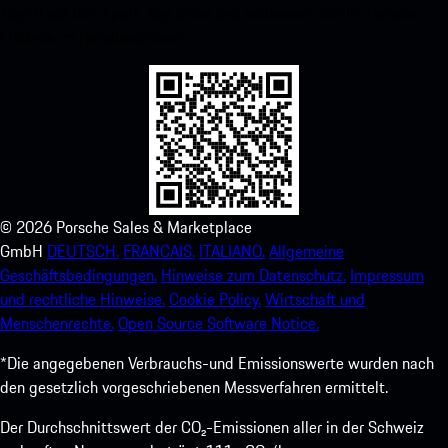
Zugriff auf den Apple App Store und verbessern Sie Ihr Porsche-
Erlebnis im Handumdrehen.
©
2026
Porsche Sales & Marketplace
GmbH
DEUTSCH.
FRANCAIS.
ITALIANO.
Allgemeine
Geschäftsbedingungen.
Hinweise zum Datenschutz.
Impressum
und rechtliche Hinweise.
Cookie Policy.
Wirtschaft und
Menschenrechte.
Open Source Software Notice.
*Die angegebenen Verbrauchs-und Emissionswerte wurden nach
den gesetzlich vorgeschriebenen Messverfahren ermittelt.
Der Durchschnittswert der CO₂-Emissionen aller in der Schweiz