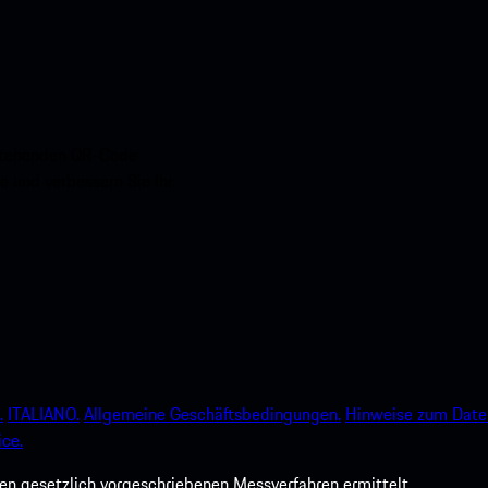
nstehenden QR-Code
e und verbessern Sie Ihr
.
ITALIANO.
Allgemeine Geschäftsbedingungen.
Hinweise zum Date
ce.
 gesetzlich vorgeschriebenen Messverfahren ermittelt.