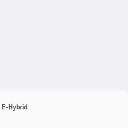
My save
My save
 E-Hybrid