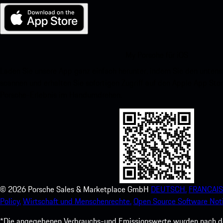
My Porsche für iOS
Laden Sie unsere App ganz einfach herunter, indem Sie den unte
scannen und erhalten Sie sofortigen Zugriff auf den Apple App Stor
Porsche-Erlebnis im Handumdrehen.
©
2026
Porsche Sales & Marketplace GmbH
DEUTSCH.
FRANCAIS
Policy.
Wirtschaft und Menschenrechte.
Open Source Software Noti
*Die angegebenen Verbrauchs-und Emissionswerte wurden nach den