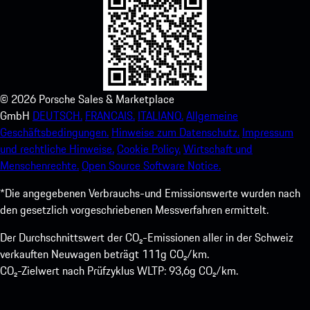
©
2026
Porsche Sales & Marketplace
GmbH
DEUTSCH.
FRANCAIS.
ITALIANO.
Allgemeine
Geschäftsbedingungen.
Hinweise zum Datenschutz.
Impressum
und rechtliche Hinweise.
Cookie Policy.
Wirtschaft und
Menschenrechte.
Open Source Software Notice.
*Die angegebenen Verbrauchs-und Emissionswerte wurden nach
den gesetzlich vorgeschriebenen Messverfahren ermittelt.
Der Durchschnittswert der CO₂-Emissionen aller in der Schweiz
verkauften Neuwagen beträgt 111g CO₂/km.
CO₂-Zielwert nach Prüfzyklus WLTP: 93,6g CO₂/km.