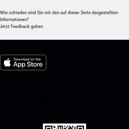
Wie zufrieden sind Sie mit den auf dieser Seite dargestellten
Informationen?
Jetzt Feedback geben
My Porsche für iOS
Laden Sie unsere App ganz einfach herunter, indem Sie den
untenstehenden QR-Code scannen und erhalten Sie sofortigen
Zugriff auf den Apple App Store und verbessern Sie Ihr Porsche-
Erlebnis im Handumdrehen.