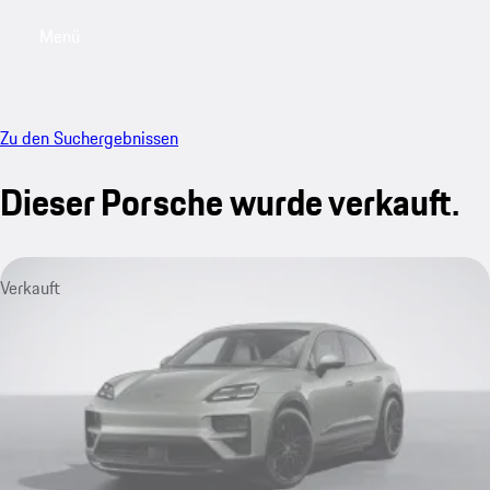
Menü
My saved searches, 0 searches saved
My sa
Zu den Suchergebnissen
Dieser Porsche wurde verkauft.
Verkauft