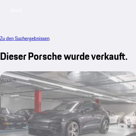
Menü
My saved searches, 0 searches saved
My sa
Zu den Suchergebnissen
Dieser Porsche wurde verkauft.
Verkauft