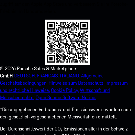
Zugriff auf den Apple App Store und verbessern Sie Ihr Porsche-
Erlebnis im Handumdrehen.
©
2026
Porsche Sales & Marketplace
GmbH
DEUTSCH.
FRANCAIS.
ITALIANO.
Allgemeine
Geschäftsbedingungen.
Hinweise zum Datenschutz.
Impressum
und rechtliche Hinweise.
Cookie Policy.
Wirtschaft und
Menschenrechte.
Open Source Software Notice.
*Die angegebenen Verbrauchs-und Emissionswerte wurden nach
den gesetzlich vorgeschriebenen Messverfahren ermittelt.
Der Durchschnittswert der CO₂-Emissionen aller in der Schweiz