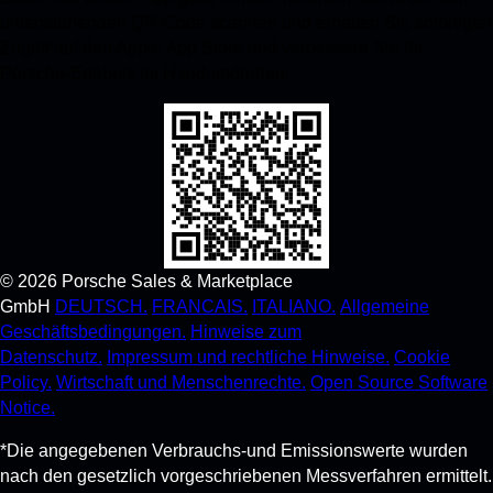
untenstehenden QR-Code scannen und erhalten Sie sofortigen
Zugriff auf den Apple App Store und verbessern Sie Ihr
Porsche-Erlebnis im Handumdrehen.
©
2026
Porsche Sales & Marketplace
GmbH
DEUTSCH.
FRANCAIS.
ITALIANO.
Allgemeine
Geschäftsbedingungen.
Hinweise zum
Datenschutz.
Impressum und rechtliche Hinweise.
Cookie
Policy.
Wirtschaft und Menschenrechte.
Open Source Software
Notice.
*Die angegebenen Verbrauchs-und Emissionswerte wurden
nach den gesetzlich vorgeschriebenen Messverfahren ermittelt.