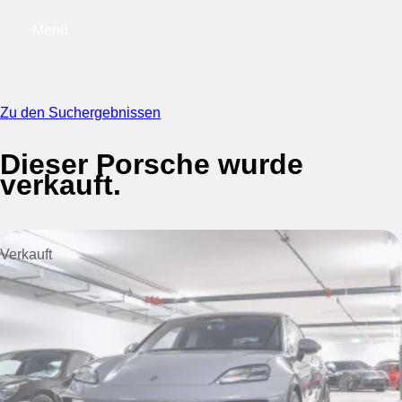
Menü
My saved searches, 0 searches saved
My s
Zu den Suchergebnissen
Dieser Porsche wurde
verkauft.
Verkauft