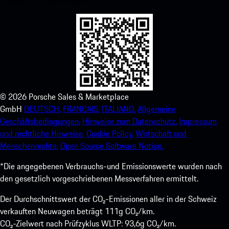
©
2026
Porsche Sales & Marketplace
GmbH
DEUTSCH.
FRANCAIS.
ITALIANO.
Allgemeine
Geschäftsbedingungen.
Hinweise zum Datenschutz.
Impressum
und rechtliche Hinweise.
Cookie Policy.
Wirtschaft und
Menschenrechte.
Open Source Software Notice.
*Die angegebenen Verbrauchs-und Emissionswerte wurden nach
den gesetzlich vorgeschriebenen Messverfahren ermittelt.
Der Durchschnittswert der CO₂-Emissionen aller in der Schweiz
verkauften Neuwagen beträgt 111g CO₂/km.
CO₂-Zielwert nach Prüfzyklus WLTP: 93,6g CO₂/km.