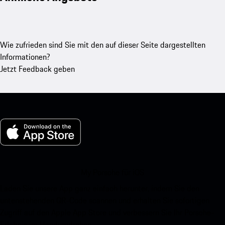
Wie zufrieden sind Sie mit den auf dieser Seite dargestellten
Informationen?
Jetzt Feedback geben
My Porsche für iOS
Laden Sie unsere App ganz einfach herunter, indem Sie den
untenstehenden QR-Code scannen und erhalten Sie sofortigen
Zugriff auf den Apple App Store und verbessern Sie Ihr Porsche-
Erlebnis im Handumdrehen.