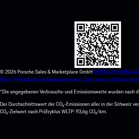
scannen und erhalten Sie sofortigen Zugriff auf den Apple App Stor
Porsche-Erlebnis im Handumdrehen.
©
2026
Porsche Sales & Marketplace GmbH
DEUTSCH.
FRANCAIS
Policy.
Wirtschaft und Menschenrechte.
Open Source Software Noti
*Die angegebenen Verbrauchs-und Emissionswerte wurden nach den
Der Durchschnittswert der CO₂-Emissionen aller in der Schweiz 
CO₂-Zielwert nach Prüfzyklus WLTP: 93,6g CO₂/km.