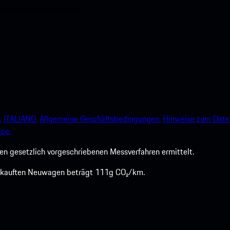
e und verbessern Sie Ihr
.
ITALIANO.
Allgemeine Geschäftsbedingungen.
Hinweise zum Date
ce.
 gesetzlich vorgeschriebenen Messverfahren ermittelt.
verkauften Neuwagen beträgt 111g CO₂/km.