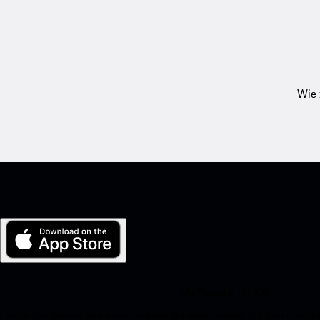
Wie 
My Porsche für iOS
Laden Sie unsere App ganz einfach herunter, indem Sie den unte