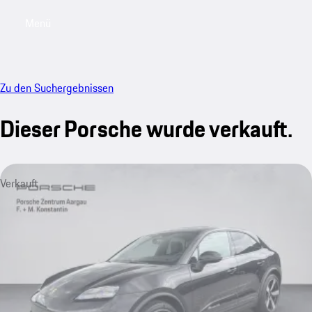
Menü
My saved searches, 0 searches saved
My sa
Zu den Suchergebnissen
Dieser Porsche wurde verkauft.
Verkauft