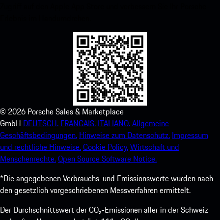
Zugriff auf den Apple App Store und verbessern Sie Ihr Porsche-
Erlebnis im Handumdrehen.
©
2026
Porsche Sales & Marketplace
GmbH
DEUTSCH.
FRANCAIS.
ITALIANO.
Allgemeine
Geschäftsbedingungen.
Hinweise zum Datenschutz.
Impressum
und rechtliche Hinweise.
Cookie Policy.
Wirtschaft und
Menschenrechte.
Open Source Software Notice.
*Die angegebenen Verbrauchs-und Emissionswerte wurden nach
den gesetzlich vorgeschriebenen Messverfahren ermittelt.
Der Durchschnittswert der CO₂-Emissionen aller in der Schweiz