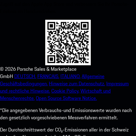
Zugriff auf den Apple App Store und verbessern Sie Ihr Porsche-
Erlebnis im Handumdrehen.
©
2026
Porsche Sales & Marketplace
GmbH
DEUTSCH.
FRANCAIS.
ITALIANO.
Allgemeine
Geschäftsbedingungen.
Hinweise zum Datenschutz.
Impressum
und rechtliche Hinweise.
Cookie Policy.
Wirtschaft und
Menschenrechte.
Open Source Software Notice.
*Die angegebenen Verbrauchs-und Emissionswerte wurden nach
den gesetzlich vorgeschriebenen Messverfahren ermittelt.
Der Durchschnittswert der CO₂-Emissionen aller in der Schweiz