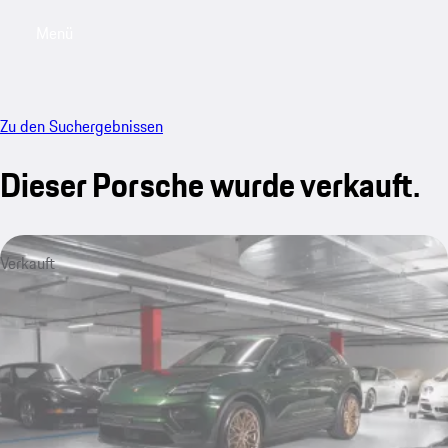
Menü
My saved searches, 0 searches saved
My sa
Zu den Suchergebnissen
Dieser Porsche wurde verkauft.
Verkauft