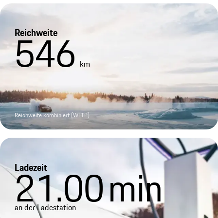
Reichweite
546
km
Reichweite kombiniert (WLTP)
Ladezeit
21.00
min
an der Ladestation