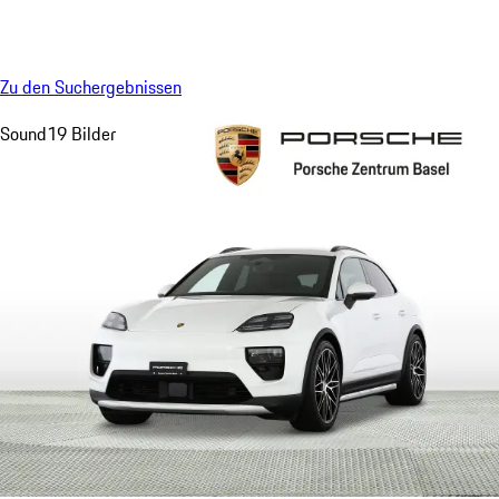
Menü
My saved searches, 0 searches saved
My sa
Zu den Suchergebnissen
Sound
19 Bilder