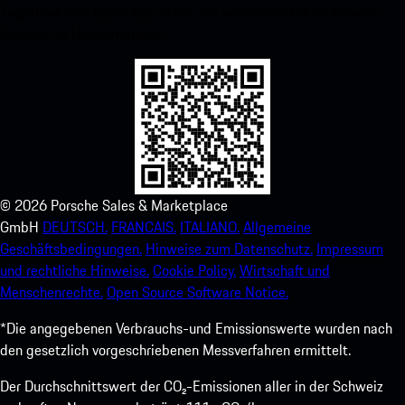
Zugriff auf den Apple App Store und verbessern Sie Ihr Porsche-
Erlebnis im Handumdrehen.
©
2026
Porsche Sales & Marketplace
GmbH
DEUTSCH.
FRANCAIS.
ITALIANO.
Allgemeine
Geschäftsbedingungen.
Hinweise zum Datenschutz.
Impressum
und rechtliche Hinweise.
Cookie Policy.
Wirtschaft und
Menschenrechte.
Open Source Software Notice.
*Die angegebenen Verbrauchs-und Emissionswerte wurden nach
den gesetzlich vorgeschriebenen Messverfahren ermittelt.
Der Durchschnittswert der CO₂-Emissionen aller in der Schweiz