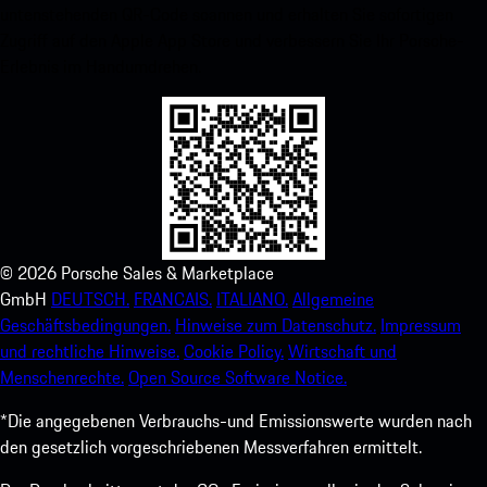
untenstehenden QR-Code scannen und erhalten Sie sofortigen
Zugriff auf den Apple App Store und verbessern Sie Ihr Porsche-
Erlebnis im Handumdrehen.
©
2026
Porsche Sales & Marketplace
GmbH
DEUTSCH.
FRANCAIS.
ITALIANO.
Allgemeine
Geschäftsbedingungen.
Hinweise zum Datenschutz.
Impressum
und rechtliche Hinweise.
Cookie Policy.
Wirtschaft und
Menschenrechte.
Open Source Software Notice.
*Die angegebenen Verbrauchs-und Emissionswerte wurden nach
den gesetzlich vorgeschriebenen Messverfahren ermittelt.