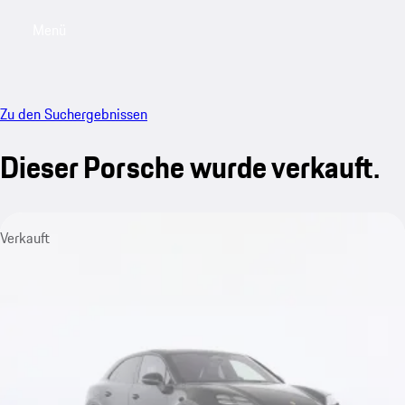
Menü
My saved searches, 0 searches saved
My sa
Zu den Suchergebnissen
Dieser Porsche wurde verkauft.
Verkauft