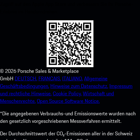
Zugriff auf den Apple App Store und verbessern Sie Ihr Porsche-
Erlebnis im Handumdrehen.
©
2026
Porsche Sales & Marketplace
GmbH
DEUTSCH.
FRANCAIS.
ITALIANO.
Allgemeine
Geschäftsbedingungen.
Hinweise zum Datenschutz.
Impressum
und rechtliche Hinweise.
Cookie Policy.
Wirtschaft und
Menschenrechte.
Open Source Software Notice.
*Die angegebenen Verbrauchs-und Emissionswerte wurden nach
den gesetzlich vorgeschriebenen Messverfahren ermittelt.
Der Durchschnittswert der CO₂-Emissionen aller in der Schweiz