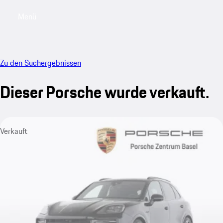
Menü
My saved searches, 0 searches saved
My sa
Zu den Suchergebnissen
Dieser Porsche wurde verkauft.
Verkauft