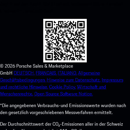
Zugriff auf den Apple App Store und verbessern Sie Ihr Porsche-
Erlebnis im Handumdrehen.
©
2026
Porsche Sales & Marketplace
GmbH
DEUTSCH.
FRANCAIS.
ITALIANO.
Allgemeine
Geschäftsbedingungen.
Hinweise zum Datenschutz.
Impressum
und rechtliche Hinweise.
Cookie Policy.
Wirtschaft und
Menschenrechte.
Open Source Software Notice.
*Die angegebenen Verbrauchs-und Emissionswerte wurden nach
den gesetzlich vorgeschriebenen Messverfahren ermittelt.
Der Durchschnittswert der CO₂-Emissionen aller in der Schweiz