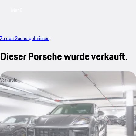
Menü
My saved searches, 0 searches saved
My sa
Zu den Suchergebnissen
Dieser Porsche wurde verkauft.
Verkauft