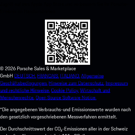
Zugriff auf den Apple App Store und verbessern Sie Ihr Porsche-
Erlebnis im Handumdrehen.
©
2026
Porsche Sales & Marketplace
GmbH
DEUTSCH.
FRANCAIS.
ITALIANO.
Allgemeine
Geschäftsbedingungen.
Hinweise zum Datenschutz.
Impressum
und rechtliche Hinweise.
Cookie Policy.
Wirtschaft und
Menschenrechte.
Open Source Software Notice.
*Die angegebenen Verbrauchs-und Emissionswerte wurden nach
den gesetzlich vorgeschriebenen Messverfahren ermittelt.
Der Durchschnittswert der CO₂-Emissionen aller in der Schweiz