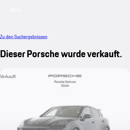
Menü
My saved searches, 0 searches saved
My sa
Zu den Suchergebnissen
Dieser Porsche wurde verkauft.
Verkauft