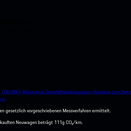
nstehenden QR-Code
e und verbessern Sie Ihr
.
ITALIANO.
Allgemeine Geschäftsbedingungen.
Hinweise zum Date
ce.
 gesetzlich vorgeschriebenen Messverfahren ermittelt.
verkauften Neuwagen beträgt 111g CO₂/km.