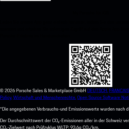
My Porsche für iOS
Laden Sie unsere App ganz einfach herunter, indem Sie den unte
scannen und erhalten Sie sofortigen Zugriff auf den Apple App Stor
Porsche-Erlebnis im Handumdrehen.
©
2026
Porsche Sales & Marketplace GmbH
DEUTSCH.
FRANCAIS
Policy.
Wirtschaft und Menschenrechte.
Open Source Software Noti
*Die angegebenen Verbrauchs-und Emissionswerte wurden nach den
Der Durchschnittswert der CO₂-Emissionen aller in der Schweiz 
CO₂-Zielwert nach Prüfzyklus WLTP: 93,6g CO₂/km.