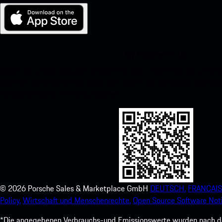
My Porsche für iOS
Laden Sie unsere App ganz einfach herunter, indem Sie den unte
scannen und erhalten Sie sofortigen Zugriff auf den Apple App Stor
Porsche-Erlebnis im Handumdrehen.
©
2026
Porsche Sales & Marketplace GmbH
DEUTSCH.
FRANCAIS
Policy.
Wirtschaft und Menschenrechte.
Open Source Software Noti
*Die angegebenen Verbrauchs-und Emissionswerte wurden nach den