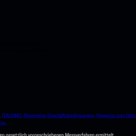
nstehenden QR-Code
e und verbessern Sie Ihr
.
ITALIANO.
Allgemeine Geschäftsbedingungen.
Hinweise zum Date
ce.
 gesetzlich vorgeschriebenen Messverfahren ermittelt.