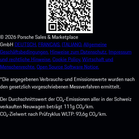
©
2026
Porsche Sales & Marketplace
GmbH
DEUTSCH.
FRANCAIS.
ITALIANO.
Allgemeine
Geschäftsbedingungen.
Hinweise zum Datenschutz.
Impressum
und rechtliche Hinweise.
Cookie Policy.
Wirtschaft und
Menschenrechte.
Open Source Software Notice.
*Die angegebenen Verbrauchs-und Emissionswerte wurden nach
den gesetzlich vorgeschriebenen Messverfahren ermittelt.
Der Durchschnittswert der CO₂-Emissionen aller in der Schweiz
verkauften Neuwagen beträgt 111g CO₂/km.
CO₂-Zielwert nach Prüfzyklus WLTP: 93,6g CO₂/km.