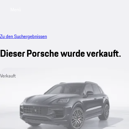
Menü
My saved searches, 0 searches saved
My sa
Zu den Suchergebnissen
Dieser Porsche wurde verkauft.
Verkauft