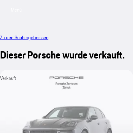
Menü
My saved searches, 0 searches saved
My sa
Zu den Suchergebnissen
Dieser Porsche wurde verkauft.
Verkauft