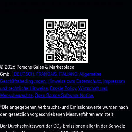
Zugriff auf den Apple App Store und verbessern Sie Ihr Porsche-
Erlebnis im Handumdrehen.
©
2026
Porsche Sales & Marketplace
GmbH
DEUTSCH.
FRANCAIS.
ITALIANO.
Allgemeine
Geschäftsbedingungen.
Hinweise zum Datenschutz.
Impressum
und rechtliche Hinweise.
Cookie Policy.
Wirtschaft und
Menschenrechte.
Open Source Software Notice.
*Die angegebenen Verbrauchs-und Emissionswerte wurden nach
den gesetzlich vorgeschriebenen Messverfahren ermittelt.
Der Durchschnittswert der CO₂-Emissionen aller in der Schweiz