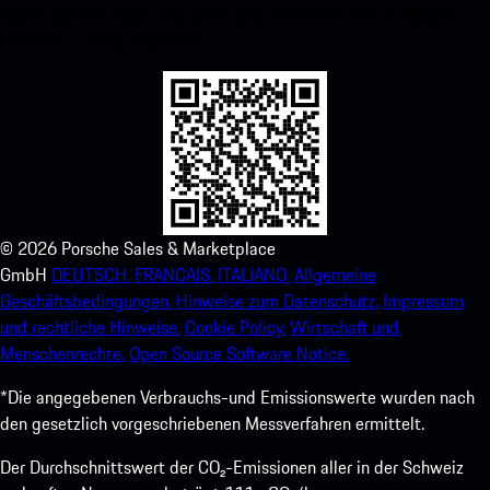
Zugriff auf den Apple App Store und verbessern Sie Ihr Porsche-
Erlebnis im Handumdrehen.
©
2026
Porsche Sales & Marketplace
GmbH
DEUTSCH.
FRANCAIS.
ITALIANO.
Allgemeine
Geschäftsbedingungen.
Hinweise zum Datenschutz.
Impressum
und rechtliche Hinweise.
Cookie Policy.
Wirtschaft und
Menschenrechte.
Open Source Software Notice.
*Die angegebenen Verbrauchs-und Emissionswerte wurden nach
den gesetzlich vorgeschriebenen Messverfahren ermittelt.
Der Durchschnittswert der CO₂-Emissionen aller in der Schweiz