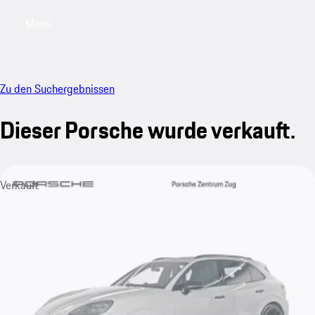
Menü
My saved searches, 0 searches saved
My sa
Zu den Suchergebnissen
Dieser Porsche wurde verkauft.
Verkauft