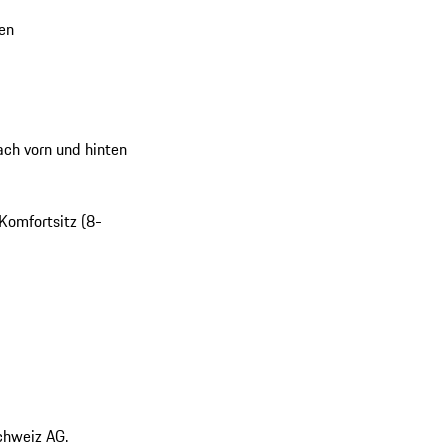
en
ach vorn und hinten
 Komfortsitz (8-
chweiz AG.