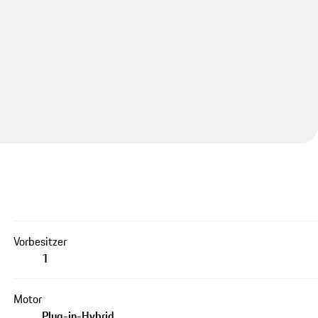
Vorbesitzer
1
Motor
Plug-in-Hybrid