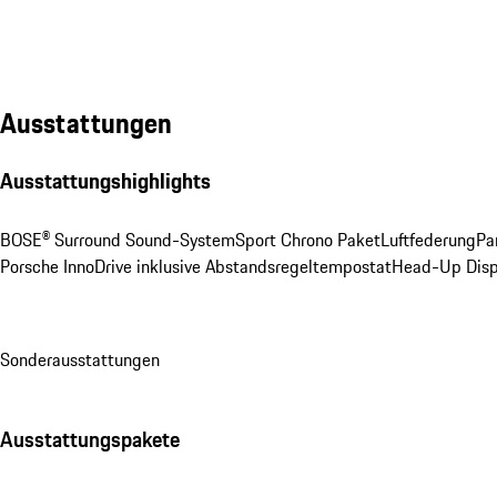
Ausstattungen
Ausstattungshighlights
BOSE® Surround Sound-System
Sport Chrono Paket
Luftfederung
Pa
Porsche InnoDrive inklusive Abstandsregeltempostat
Head-Up Disp
Sonderausstattungen
Ausstattungspakete