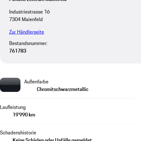
Industriestrasse 16
7304 Maienfeld
Zur Händlerseite
Bestandsnummer:
761783
Außenfarbe
Chromitschwarzmetallic
Laufleistung
19'990 km
Schadenshistorie
Keine Schäden oder Unfälle gemeldet