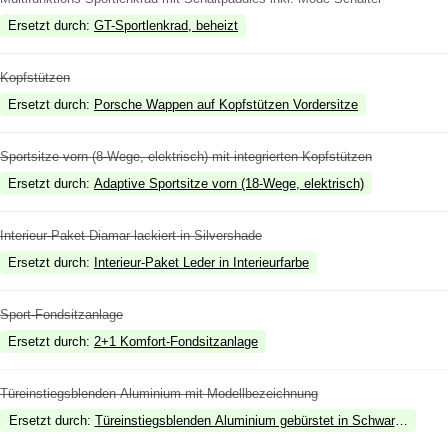
Ersetzt durch
:
GT-Sportlenkrad, beheizt
Kopfstützen
Ersetzt durch
:
Porsche Wappen auf Kopfstützen Vordersitze
Sportsitze vorn (8-Wege, elektrisch) mit integrierten Kopfstützen
Ersetzt durch
:
Adaptive Sportsitze vorn (18-Wege, elektrisch)
Interieur-Paket Diamar lackiert in Silvershade
Ersetzt durch
:
Interieur-Paket Leder in Interieurfarbe
Sport-Fondsitzanlage
Ersetzt durch
:
2+1 Komfort-Fondsitzanlage
Türeinstiegsblenden Aluminium mit Modellbezeichnung
Ersetzt durch
:
Türeinstiegsblenden Aluminium gebürstet in Schwarz, beleuc