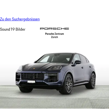
Menü
My saved searches, 0 searches saved
My sa
Zu den Suchergebnissen
Sound
19 Bilder