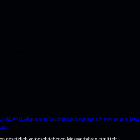
nstehenden QR-Code
e und verbessern Sie Ihr
.
ITALIANO.
Allgemeine Geschäftsbedingungen.
Hinweise zum Date
ce.
 gesetzlich vorgeschriebenen Messverfahren ermittelt.