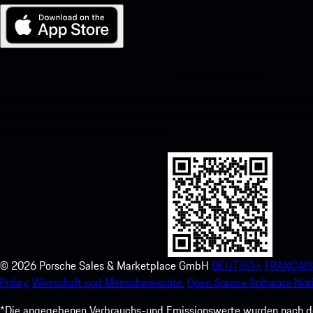
My Porsche für iOS
Laden Sie unsere App ganz einfach herunter, indem Sie den unte
scannen und erhalten Sie sofortigen Zugriff auf den Apple App Stor
Porsche-Erlebnis im Handumdrehen.
©
2026
Porsche Sales & Marketplace GmbH
DEUTSCH.
FRANCAIS
Policy.
Wirtschaft und Menschenrechte.
Open Source Software Noti
*Die angegebenen Verbrauchs-und Emissionswerte wurden nach den