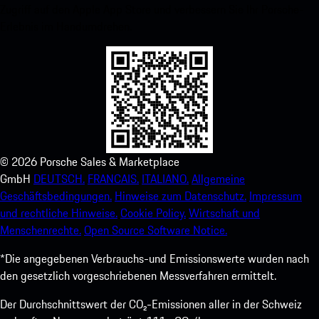
Zugriff auf den Apple App Store und verbessern Sie Ihr Porsche-
Erlebnis im Handumdrehen.
©
2026
Porsche Sales & Marketplace
GmbH
DEUTSCH.
FRANCAIS.
ITALIANO.
Allgemeine
Geschäftsbedingungen.
Hinweise zum Datenschutz.
Impressum
und rechtliche Hinweise.
Cookie Policy.
Wirtschaft und
Menschenrechte.
Open Source Software Notice.
*Die angegebenen Verbrauchs-und Emissionswerte wurden nach
den gesetzlich vorgeschriebenen Messverfahren ermittelt.
Der Durchschnittswert der CO₂-Emissionen aller in der Schweiz