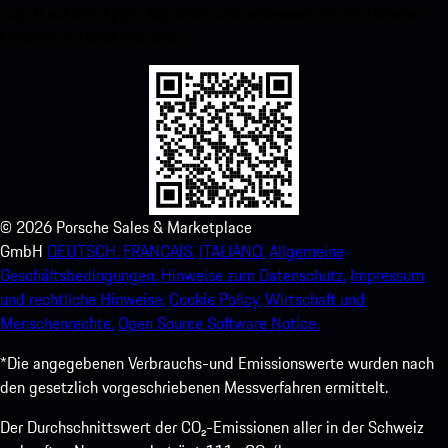
Zugriff auf den Apple App Store und verbessern Sie Ihr Porsche-
Erlebnis im Handumdrehen.
©
2026
Porsche Sales & Marketplace
GmbH
DEUTSCH.
FRANCAIS.
ITALIANO.
Allgemeine
Geschäftsbedingungen.
Hinweise zum Datenschutz.
Impressum
und rechtliche Hinweise.
Cookie Policy.
Wirtschaft und
Menschenrechte.
Open Source Software Notice.
*Die angegebenen Verbrauchs-und Emissionswerte wurden nach
den gesetzlich vorgeschriebenen Messverfahren ermittelt.
Der Durchschnittswert der CO₂-Emissionen aller in der Schweiz