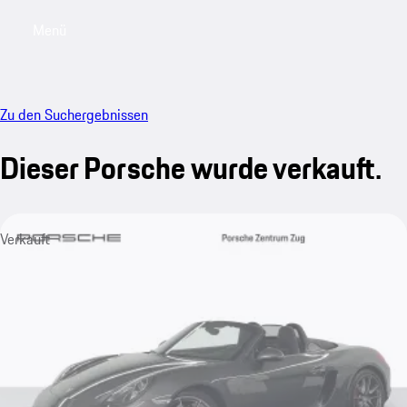
Menü
My saved searches, 0 searches saved
My sa
Zu den Suchergebnissen
Dieser Porsche wurde verkauft.
Verkauft