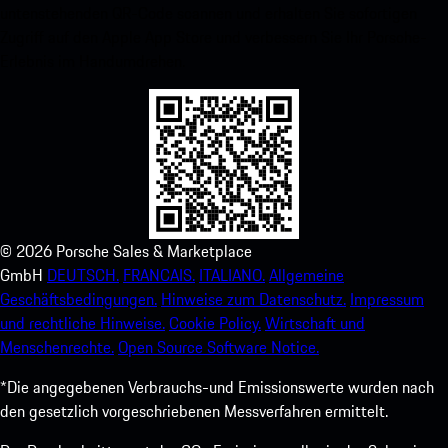
untenstehenden QR-Code scannen und erhalten Sie sofortigen
Zugriff auf den Apple App Store und verbessern Sie Ihr Porsche-
Erlebnis im Handumdrehen.
©
2026
Porsche Sales & Marketplace
GmbH
DEUTSCH.
FRANCAIS.
ITALIANO.
Allgemeine
Geschäftsbedingungen.
Hinweise zum Datenschutz.
Impressum
und rechtliche Hinweise.
Cookie Policy.
Wirtschaft und
Menschenrechte.
Open Source Software Notice.
*Die angegebenen Verbrauchs-und Emissionswerte wurden nach
den gesetzlich vorgeschriebenen Messverfahren ermittelt.