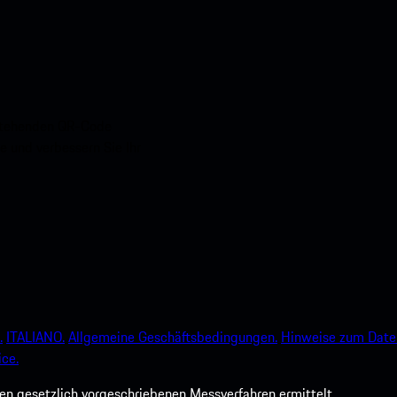
nstehenden QR-Code
e und verbessern Sie Ihr
.
ITALIANO.
Allgemeine Geschäftsbedingungen.
Hinweise zum Date
ce.
 gesetzlich vorgeschriebenen Messverfahren ermittelt.