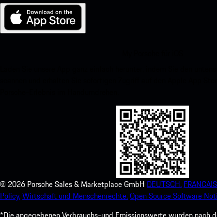
My Porsche für iOS
Laden Sie unsere App ganz einfach herunter, indem Sie den unte
scannen und erhalten Sie sofortigen Zugriff auf den Apple App Stor
Porsche-Erlebnis im Handumdrehen.
©
2026
Porsche Sales & Marketplace GmbH
DEUTSCH.
FRANCAIS
Policy.
Wirtschaft und Menschenrechte.
Open Source Software Noti
*Die angegebenen Verbrauchs-und Emissionswerte wurden nach den