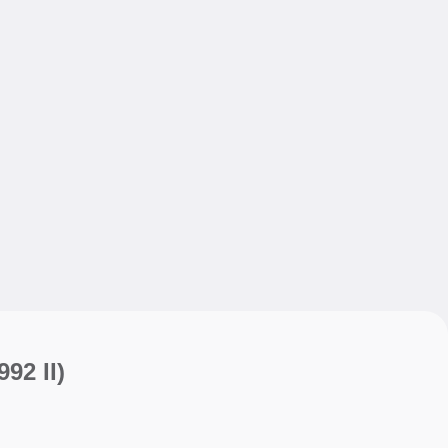
My sav
My sav
992 II)