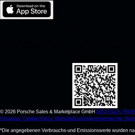
My Porsche für iOS
Laden Sie unsere App ganz einfach herunter, indem Sie den 
scannen und erhalten Sie sofortigen Zugriff auf den Apple App
Ihr Porsche-Erlebnis im Handumdrehen.
©
2026
Porsche Sales & Marketplace GmbH
DEUTSCH.
FRAN
Hinweise.
Cookie Policy.
Wirtschaft und Menschenrechte.
Open
*Die angegebenen Verbrauchs-und Emissionswerte wurden nach