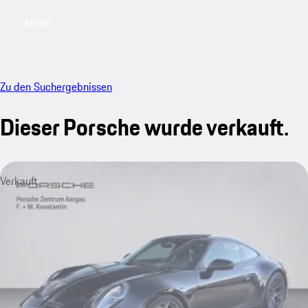
Menü
My saved searches, 0 searches saved
My sa
Zu den Suchergebnissen
Dieser Porsche wurde verkauft.
Verkauft