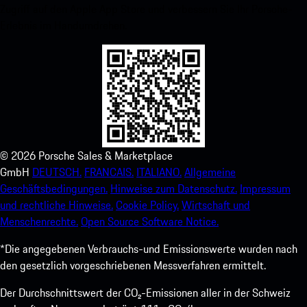
Zugriff auf den Apple App Store und verbessern Sie Ihr Porsche-
Erlebnis im Handumdrehen.
©
2026
Porsche Sales & Marketplace
GmbH
DEUTSCH.
FRANCAIS.
ITALIANO.
Allgemeine
Geschäftsbedingungen.
Hinweise zum Datenschutz.
Impressum
und rechtliche Hinweise.
Cookie Policy.
Wirtschaft und
Menschenrechte.
Open Source Software Notice.
*Die angegebenen Verbrauchs-und Emissionswerte wurden nach
den gesetzlich vorgeschriebenen Messverfahren ermittelt.
Der Durchschnittswert der CO₂-Emissionen aller in der Schweiz