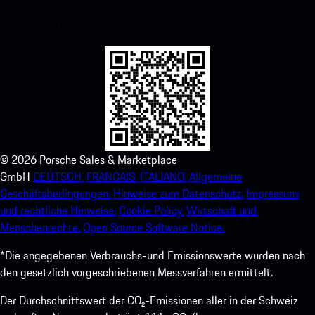
Zugriff auf den Apple App Store und verbessern Sie Ihr Porsche-
Erlebnis im Handumdrehen.
©
2026
Porsche Sales & Marketplace
GmbH
DEUTSCH.
FRANCAIS.
ITALIANO.
Allgemeine
Geschäftsbedingungen.
Hinweise zum Datenschutz.
Impressum
und rechtliche Hinweise.
Cookie Policy.
Wirtschaft und
Menschenrechte.
Open Source Software Notice.
*Die angegebenen Verbrauchs-und Emissionswerte wurden nach
den gesetzlich vorgeschriebenen Messverfahren ermittelt.
Der Durchschnittswert der CO₂-Emissionen aller in der Schweiz