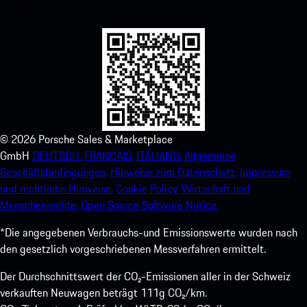
Erlebnis im Handumdrehen.
©
2026
Porsche Sales & Marketplace
GmbH
DEUTSCH.
FRANCAIS.
ITALIANO.
Allgemeine
Geschäftsbedingungen.
Hinweise zum Datenschutz.
Impressum
und rechtliche Hinweise.
Cookie Policy.
Wirtschaft und
Menschenrechte.
Open Source Software Notice.
*Die angegebenen Verbrauchs-und Emissionswerte wurden nach
den gesetzlich vorgeschriebenen Messverfahren ermittelt.
Der Durchschnittswert der CO₂-Emissionen aller in der Schweiz
verkauften Neuwagen beträgt 111g CO₂/km.