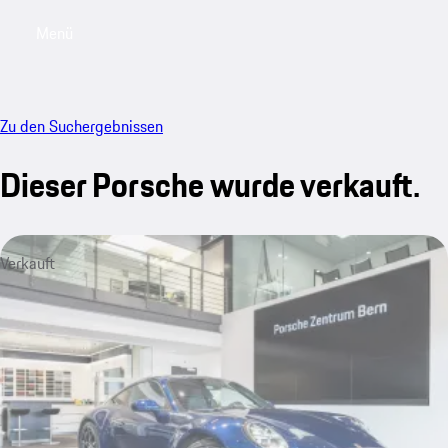
Menü
My saved searches, 0 searches saved
My sa
Zu den Suchergebnissen
Dieser Porsche wurde verkauft.
Verkauft