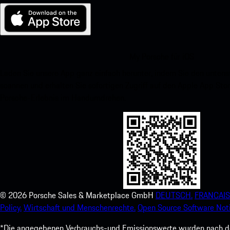
My Porsche für iOS
Laden Sie unsere App ganz einfach herunter, indem Sie den unte
scannen und erhalten Sie sofortigen Zugriff auf den Apple App Stor
Porsche-Erlebnis im Handumdrehen.
©
2026
Porsche Sales & Marketplace GmbH
DEUTSCH.
FRANCAIS
Policy.
Wirtschaft und Menschenrechte.
Open Source Software Noti
*Die angegebenen Verbrauchs-und Emissionswerte wurden nach den