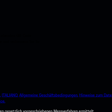
nstehenden QR-Code
e und verbessern Sie Ihr
.
ITALIANO.
Allgemeine Geschäftsbedingungen.
Hinweise zum Date
ce.
 gesetzlich vorgeschriebenen Messverfahren ermittelt.