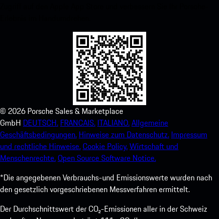
Zugriff auf den Apple App Store und verbessern Sie Ihr Porsche-
Erlebnis im Handumdrehen.
©
2026
Porsche Sales & Marketplace
GmbH
DEUTSCH.
FRANCAIS.
ITALIANO.
Allgemeine
Geschäftsbedingungen.
Hinweise zum Datenschutz.
Impressum
und rechtliche Hinweise.
Cookie Policy.
Wirtschaft und
Menschenrechte.
Open Source Software Notice.
*Die angegebenen Verbrauchs-und Emissionswerte wurden nach
den gesetzlich vorgeschriebenen Messverfahren ermittelt.
Der Durchschnittswert der CO₂-Emissionen aller in der Schweiz