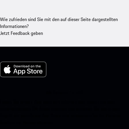
Wie zufrieden sind Sie mit den auf dieser Seite dargestellten
Informationen?
Jetzt Feedback geben
My Porsche für iOS
Laden Sie unsere App ganz einfach herunter, indem Sie den
untenstehenden QR-Code scannen und erhalten Sie sofortigen
Zugriff auf den Apple App Store und verbessern Sie Ihr Porsche-
Erlebnis im Handumdrehen.