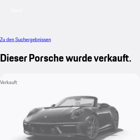
Menü
My saved searches, 0 searches saved
My sa
Zu den Suchergebnissen
Dieser Porsche wurde verkauft.
Verkauft