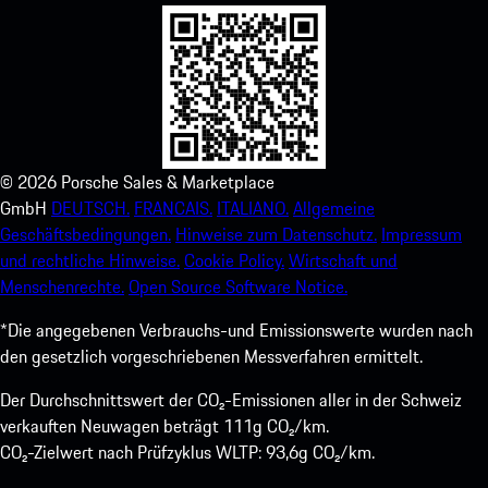
©
2026
Porsche Sales & Marketplace
GmbH
DEUTSCH.
FRANCAIS.
ITALIANO.
Allgemeine
Geschäftsbedingungen.
Hinweise zum Datenschutz.
Impressum
und rechtliche Hinweise.
Cookie Policy.
Wirtschaft und
Menschenrechte.
Open Source Software Notice.
*Die angegebenen Verbrauchs-und Emissionswerte wurden nach
den gesetzlich vorgeschriebenen Messverfahren ermittelt.
Der Durchschnittswert der CO₂-Emissionen aller in der Schweiz
verkauften Neuwagen beträgt 111g CO₂/km.
CO₂-Zielwert nach Prüfzyklus WLTP: 93,6g CO₂/km.