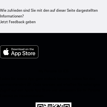
Wie zufrieden sind Sie mit den auf dieser Seite dargestellten
Informationen?
Jetzt Feedback geben
My Porsche für iOS
Laden Sie unsere App ganz einfach herunter, indem Sie den
untenstehenden QR-Code scannen und erhalten Sie sofortigen
Zugriff auf den Apple App Store und verbessern Sie Ihr Porsche-
Erlebnis im Handumdrehen.