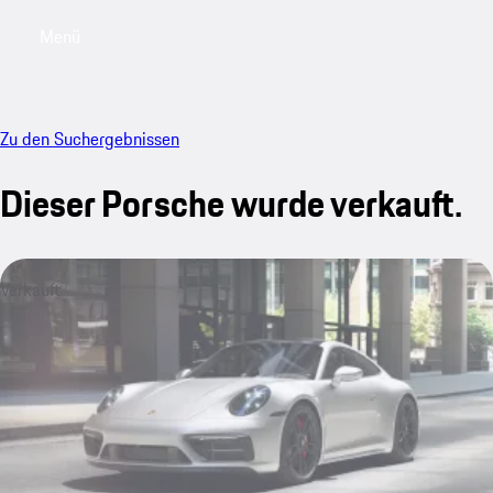
Menü
My saved searches, 0 searches saved
My sa
Zu den Suchergebnissen
Dieser Porsche wurde verkauft.
Verkauft