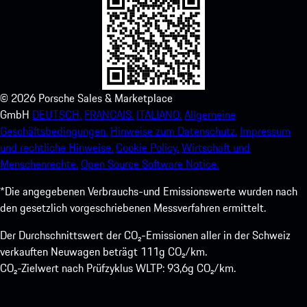
©
2026
Porsche Sales & Marketplace
GmbH
DEUTSCH.
FRANCAIS.
ITALIANO.
Allgemeine
Geschäftsbedingungen.
Hinweise zum Datenschutz.
Impressum
und rechtliche Hinweise.
Cookie Policy.
Wirtschaft und
Menschenrechte.
Open Source Software Notice.
*Die angegebenen Verbrauchs-und Emissionswerte wurden nach
den gesetzlich vorgeschriebenen Messverfahren ermittelt.
Der Durchschnittswert der CO₂-Emissionen aller in der Schweiz
verkauften Neuwagen beträgt 111g CO₂/km.
CO₂-Zielwert nach Prüfzyklus WLTP: 93,6g CO₂/km.