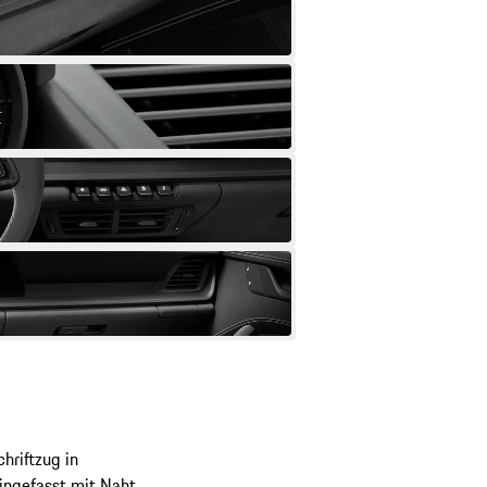
hriftzug in
eingefasst mit Naht