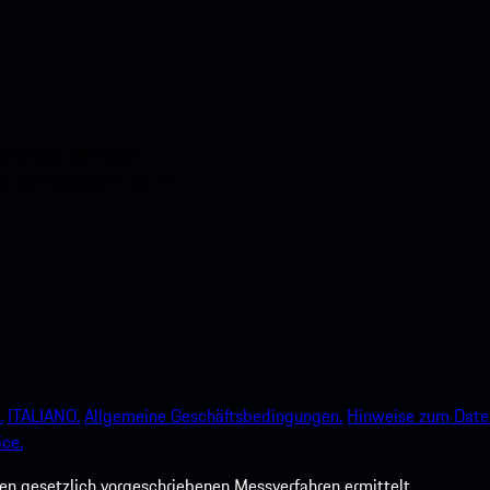
nstehenden QR-Code
e und verbessern Sie Ihr
.
ITALIANO.
Allgemeine Geschäftsbedingungen.
Hinweise zum Date
ce.
 gesetzlich vorgeschriebenen Messverfahren ermittelt.