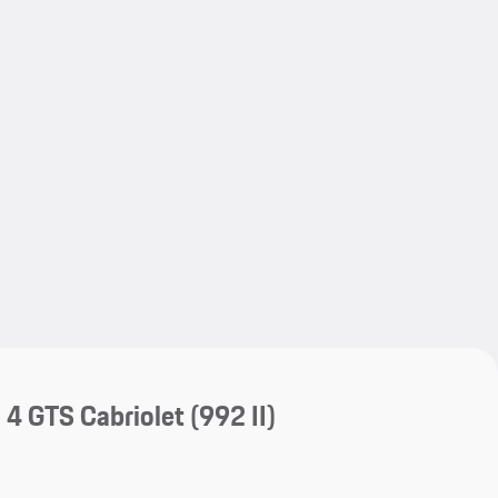
My save
My save
 4 GTS Cabriolet
(992 II)