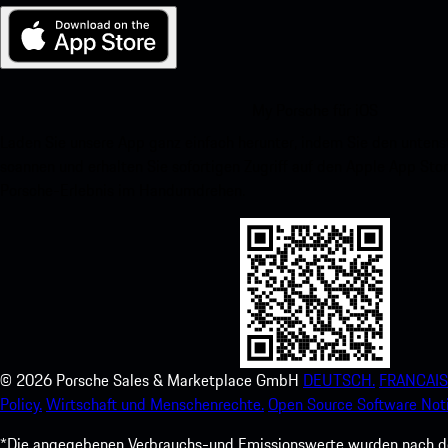
My Porsche für iOS
Laden Sie unsere App ganz einfach herunter, indem Sie den unte
scannen und erhalten Sie sofortigen Zugriff auf den Apple App Stor
Porsche-Erlebnis im Handumdrehen.
©
2026
Porsche Sales & Marketplace GmbH
DEUTSCH.
FRANCAIS
Policy.
Wirtschaft und Menschenrechte.
Open Source Software Noti
*Die angegebenen Verbrauchs-und Emissionswerte wurden nach den