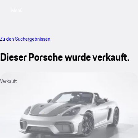
Menü
My saved searches, 0 searches saved
My sa
Zu den Suchergebnissen
Dieser Porsche wurde verkauft.
Verkauft