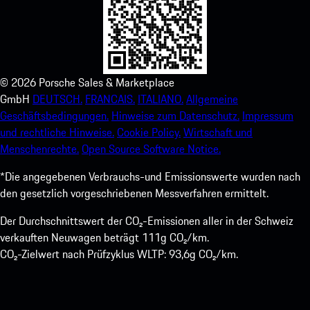
©
2026
Porsche Sales & Marketplace
GmbH
DEUTSCH.
FRANCAIS.
ITALIANO.
Allgemeine
Geschäftsbedingungen.
Hinweise zum Datenschutz.
Impressum
und rechtliche Hinweise.
Cookie Policy.
Wirtschaft und
Menschenrechte.
Open Source Software Notice.
*Die angegebenen Verbrauchs-und Emissionswerte wurden nach
den gesetzlich vorgeschriebenen Messverfahren ermittelt.
Der Durchschnittswert der CO₂-Emissionen aller in der Schweiz
verkauften Neuwagen beträgt 111g CO₂/km.
CO₂-Zielwert nach Prüfzyklus WLTP: 93,6g CO₂/km.