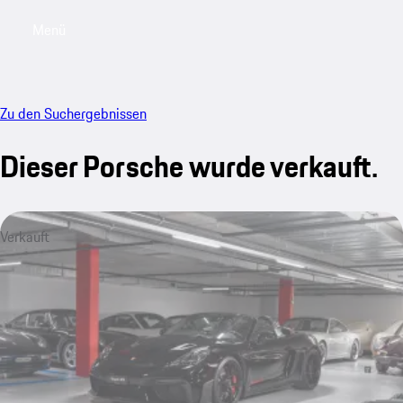
Menü
My saved searches, 0 searches saved
My sa
Zu den Suchergebnissen
Dieser Porsche wurde verkauft.
Verkauft