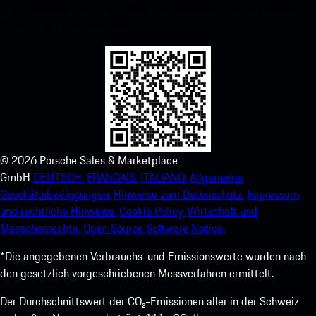
Zugriff auf den Apple App Store und verbessern Sie Ihr Porsche-
Erlebnis im Handumdrehen.
©
2026
Porsche Sales & Marketplace
GmbH
DEUTSCH.
FRANCAIS.
ITALIANO.
Allgemeine
Geschäftsbedingungen.
Hinweise zum Datenschutz.
Impressum
und rechtliche Hinweise.
Cookie Policy.
Wirtschaft und
Menschenrechte.
Open Source Software Notice.
*Die angegebenen Verbrauchs-und Emissionswerte wurden nach
den gesetzlich vorgeschriebenen Messverfahren ermittelt.
Der Durchschnittswert der CO₂-Emissionen aller in der Schweiz