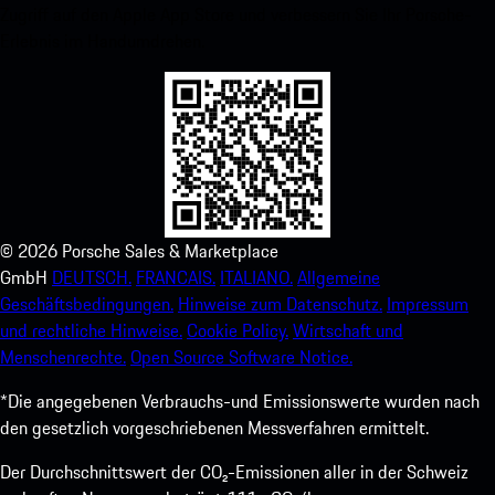
Zugriff auf den Apple App Store und verbessern Sie Ihr Porsche-
Erlebnis im Handumdrehen.
©
2026
Porsche Sales & Marketplace
GmbH
DEUTSCH.
FRANCAIS.
ITALIANO.
Allgemeine
Geschäftsbedingungen.
Hinweise zum Datenschutz.
Impressum
und rechtliche Hinweise.
Cookie Policy.
Wirtschaft und
Menschenrechte.
Open Source Software Notice.
*Die angegebenen Verbrauchs-und Emissionswerte wurden nach
den gesetzlich vorgeschriebenen Messverfahren ermittelt.
Der Durchschnittswert der CO₂-Emissionen aller in der Schweiz