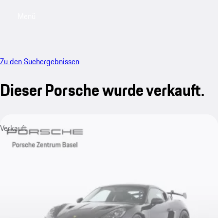
Menü
My saved searches, 0 searches saved
My sa
Zu den Suchergebnissen
Dieser Porsche wurde verkauft.
Verkauft