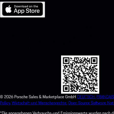
My Porsche für iOS
Laden Sie unsere App ganz einfach herunter, indem Sie den unte
scannen und erhalten Sie sofortigen Zugriff auf den Apple App Stor
Porsche-Erlebnis im Handumdrehen.
©
2026
Porsche Sales & Marketplace GmbH
DEUTSCH.
FRANCAIS
Policy.
Wirtschaft und Menschenrechte.
Open Source Software Noti
*Die angegebenen Verbrauchs-und Emissionswerte wurden nach den