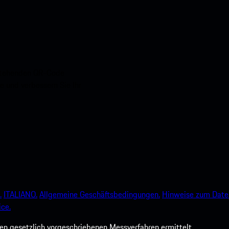
nstehenden QR-Code
e und verbessern Sie Ihr
.
ITALIANO.
Allgemeine Geschäftsbedingungen.
Hinweise zum Date
ce.
 gesetzlich vorgeschriebenen Messverfahren ermittelt.