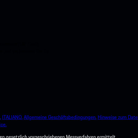
nstehenden QR-Code
e und verbessern Sie Ihr
.
ITALIANO.
Allgemeine Geschäftsbedingungen.
Hinweise zum Date
ce.
 gesetzlich vorgeschriebenen Messverfahren ermittelt.