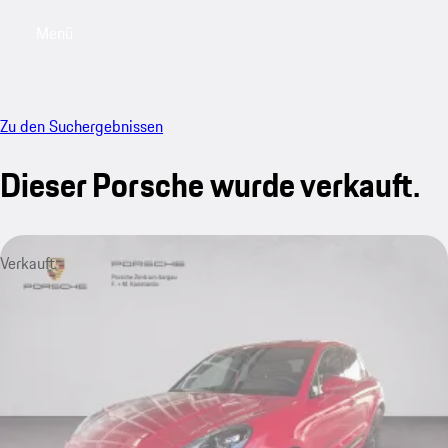
Menü
My saved searches, 0 searches saved
My sa
Zu den Suchergebnissen
Dieser Porsche wurde verkauft.
Verkauft