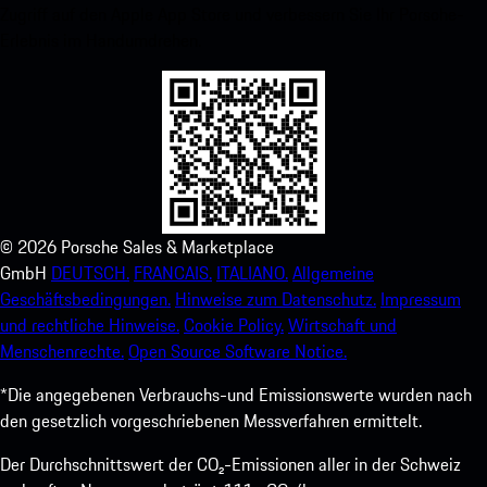
Zugriff auf den Apple App Store und verbessern Sie Ihr Porsche-
Erlebnis im Handumdrehen.
©
2026
Porsche Sales & Marketplace
GmbH
DEUTSCH.
FRANCAIS.
ITALIANO.
Allgemeine
Geschäftsbedingungen.
Hinweise zum Datenschutz.
Impressum
und rechtliche Hinweise.
Cookie Policy.
Wirtschaft und
Menschenrechte.
Open Source Software Notice.
*Die angegebenen Verbrauchs-und Emissionswerte wurden nach
den gesetzlich vorgeschriebenen Messverfahren ermittelt.
Der Durchschnittswert der CO₂-Emissionen aller in der Schweiz