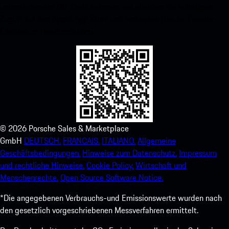
untenstehenden QR-Code scannen und erhalten Sie sofortigen
Zugriff auf den Apple App Store und verbessern Sie Ihr Porsche-
Erlebnis im Handumdrehen.
©
2026
Porsche Sales & Marketplace
GmbH
DEUTSCH.
FRANCAIS.
ITALIANO.
Allgemeine
Geschäftsbedingungen.
Hinweise zum Datenschutz.
Impressum
und rechtliche Hinweise.
Cookie Policy.
Wirtschaft und
Menschenrechte.
Open Source Software Notice.
*Die angegebenen Verbrauchs-und Emissionswerte wurden nach
den gesetzlich vorgeschriebenen Messverfahren ermittelt.