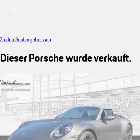
Menü
My saved searches, 0 searches saved
My sa
Zu den Suchergebnissen
Dieser Porsche wurde verkauft.
Verkauft