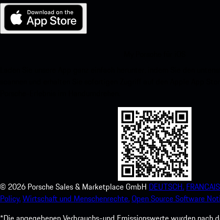
My Porsche für iOS
Laden Sie unsere App ganz einfach herunter, indem Sie den unte
scannen und erhalten Sie sofortigen Zugriff auf den Apple App Stor
Porsche-Erlebnis im Handumdrehen.
©
2026
Porsche Sales & Marketplace GmbH
DEUTSCH.
FRANCAIS
Policy.
Wirtschaft und Menschenrechte.
Open Source Software Noti
*Die angegebenen Verbrauchs-und Emissionswerte wurden nach den