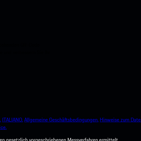
nstehenden QR-Code
e und verbessern Sie Ihr
.
ITALIANO.
Allgemeine Geschäftsbedingungen.
Hinweise zum Date
ce.
 gesetzlich vorgeschriebenen Messverfahren ermittelt.