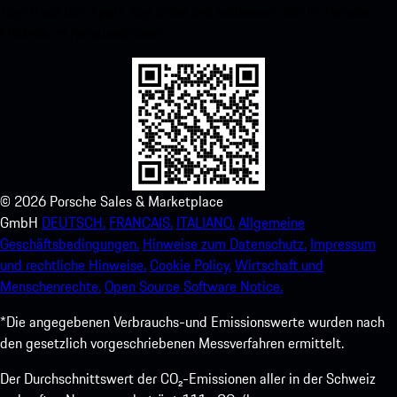
Zugriff auf den Apple App Store und verbessern Sie Ihr Porsche-
Erlebnis im Handumdrehen.
©
2026
Porsche Sales & Marketplace
GmbH
DEUTSCH.
FRANCAIS.
ITALIANO.
Allgemeine
Geschäftsbedingungen.
Hinweise zum Datenschutz.
Impressum
und rechtliche Hinweise.
Cookie Policy.
Wirtschaft und
Menschenrechte.
Open Source Software Notice.
*Die angegebenen Verbrauchs-und Emissionswerte wurden nach
den gesetzlich vorgeschriebenen Messverfahren ermittelt.
Der Durchschnittswert der CO₂-Emissionen aller in der Schweiz