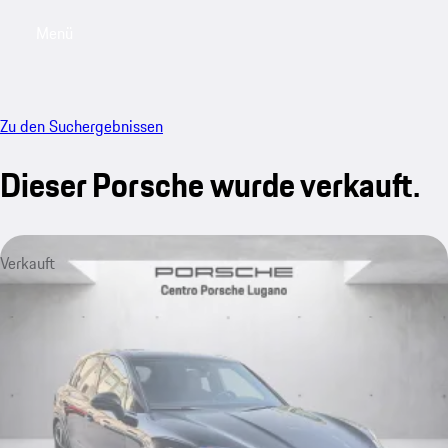
Menü
My saved searches, 0 searches saved
My sa
Zu den Suchergebnissen
Dieser Porsche wurde verkauft.
Verkauft