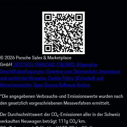
Erlebnis im Handumdrehen.
©
2026
Porsche Sales & Marketplace
GmbH
DEUTSCH.
FRANCAIS.
ITALIANO.
Allgemeine
Geschäftsbedingungen.
Hinweise zum Datenschutz.
Impressum
und rechtliche Hinweise.
Cookie Policy.
Wirtschaft und
Menschenrechte.
Open Source Software Notice.
*Die angegebenen Verbrauchs-und Emissionswerte wurden nach
den gesetzlich vorgeschriebenen Messverfahren ermittelt.
Der Durchschnittswert der CO₂-Emissionen aller in der Schweiz
verkauften Neuwagen beträgt 111g CO₂/km.