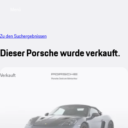
Menü
My saved searches, 0 searches saved
My sa
Zu den Suchergebnissen
Dieser Porsche wurde verkauft.
Verkauft