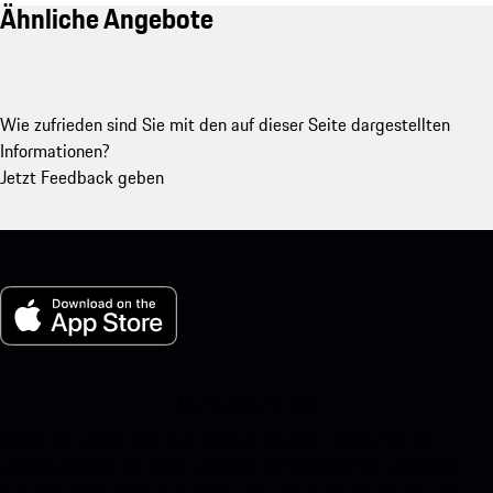
Ähnliche Angebote
Wie zufrieden sind Sie mit den auf dieser Seite dargestellten
Informationen?
Jetzt Feedback geben
My Porsche für iOS
Laden Sie unsere App ganz einfach herunter, indem Sie den
untenstehenden QR-Code scannen und erhalten Sie sofortigen
Zugriff auf den Apple App Store und verbessern Sie Ihr Porsche-