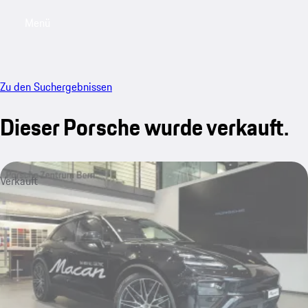
Menü
My saved searches, 0 searches saved
My sa
Zu den Suchergebnissen
Dieser Porsche wurde verkauft.
Verkauft