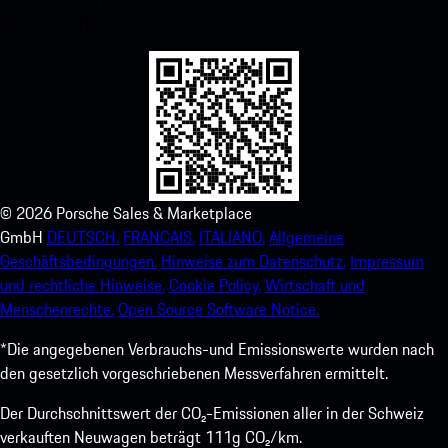
Erlebnis im Handumdrehen.
©
2026
Porsche Sales & Marketplace
GmbH
DEUTSCH.
FRANCAIS.
ITALIANO.
Allgemeine
Geschäftsbedingungen.
Hinweise zum Datenschutz.
Impressum
und rechtliche Hinweise.
Cookie Policy.
Wirtschaft und
Menschenrechte.
Open Source Software Notice.
*Die angegebenen Verbrauchs-und Emissionswerte wurden nach
den gesetzlich vorgeschriebenen Messverfahren ermittelt.
Der Durchschnittswert der CO₂-Emissionen aller in der Schweiz
verkauften Neuwagen beträgt 111g CO₂/km.