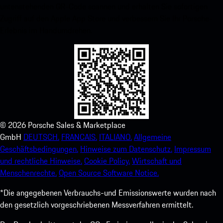
untenstehenden QR-Code scannen und erhalten Sie sofortigen
Zugriff auf den Apple App Store und verbessern Sie Ihr Porsche-
Erlebnis im Handumdrehen.
©
2026
Porsche Sales & Marketplace
GmbH
DEUTSCH.
FRANCAIS.
ITALIANO.
Allgemeine
Geschäftsbedingungen.
Hinweise zum Datenschutz.
Impressum
und rechtliche Hinweise.
Cookie Policy.
Wirtschaft und
Menschenrechte.
Open Source Software Notice.
*Die angegebenen Verbrauchs-und Emissionswerte wurden nach
den gesetzlich vorgeschriebenen Messverfahren ermittelt.