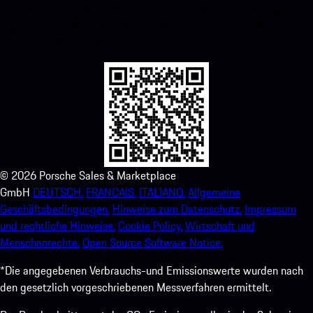
untenstehenden QR-Code scannen und erhalten Sie sofortigen
Zugriff auf den Apple App Store und verbessern Sie Ihr Porsche-
Erlebnis im Handumdrehen.
©
2026
Porsche Sales & Marketplace
GmbH
DEUTSCH.
FRANCAIS.
ITALIANO.
Allgemeine
Geschäftsbedingungen.
Hinweise zum Datenschutz.
Impressum
und rechtliche Hinweise.
Cookie Policy.
Wirtschaft und
Menschenrechte.
Open Source Software Notice.
*Die angegebenen Verbrauchs-und Emissionswerte wurden nach
den gesetzlich vorgeschriebenen Messverfahren ermittelt.