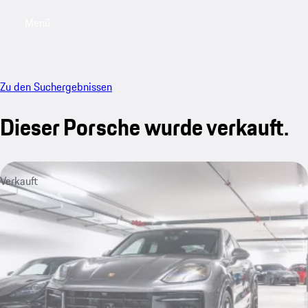
Menü
My saved searches, 0 searches saved
My sa
Zu den Suchergebnissen
Dieser Porsche wurde verkauft.
Verkauft